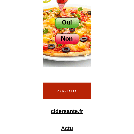
cidersante.fr
Actu