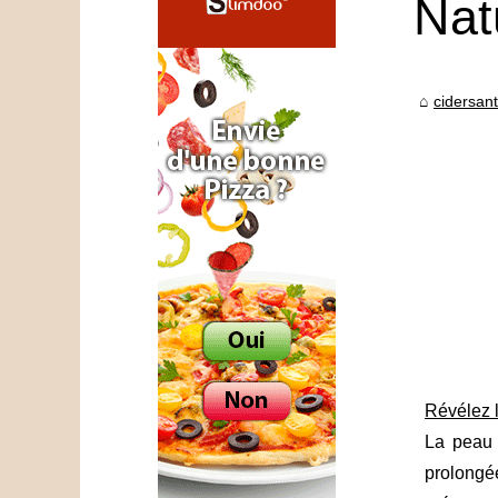
Nat
cidersant
Révélez l
La peau 
prolongée