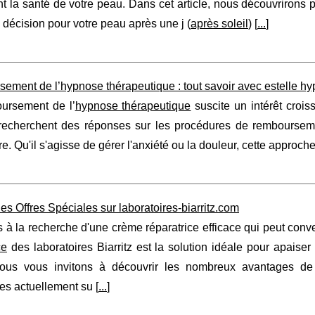
t la santé de votre peau. Dans cet article, nous découvrirons po
 décision pour votre peau après une j (
après soleil
) [
...
]
ement de l’hypnose thérapeutique : tout savoir avec estelle h
ursement de l’
hypnose thérapeutique
suscite un intérêt croi
 recherchent des réponses sur les procédures de remboursement
e. Qu'il s'agisse de gérer l'anxiété ou la douleur, cette approc
des Offres Spéciales sur laboratoires-biarritz.com
 à la recherche d'une crème réparatrice efficace qui peut conve
ce
des laboratoires Biarritz est la solution idéale pour apaiser
 nous vous invitons à découvrir les nombreux avantages de c
es actuellement su [
...
]